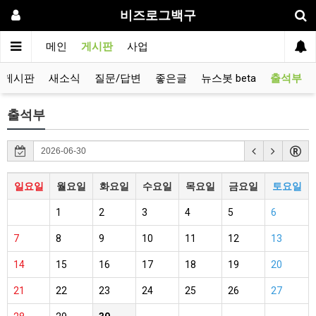
비즈로그백구
메인
게시판
사업
유게시판
새소식
질문/답변
좋은글
뉴스봇 beta
출석부
출석부
일요일
월요일
화요일
수요일
목요일
금요일
토요일
1
2
3
4
5
6
7
8
9
10
11
12
13
14
15
16
17
18
19
20
21
22
23
24
25
26
27