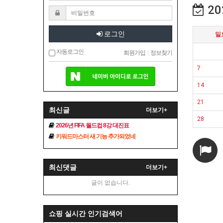
20
로그인
일
자동로그인
회원가입
|
정보찾기
7
14
21
최신글
더보기+
28
2026년 FIFA 월드컵 8강 대진표
키워드마스터 새 기능 추가되었네
최신댓글
더보기+
글이 없습니다.
쇼핑 실시간 인기검색어