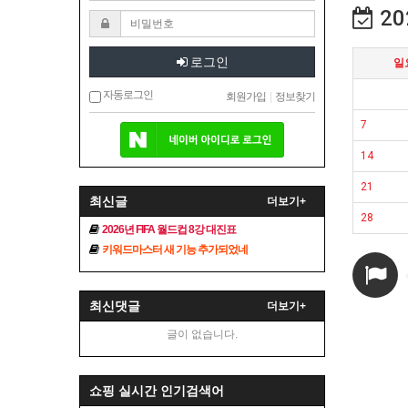
20
로그인
일
자동로그인
회원가입
|
정보찾기
7
14
21
최신글
더보기+
28
2026년 FIFA 월드컵 8강 대진표
키워드마스터 새 기능 추가되었네
최신댓글
더보기+
글이 없습니다.
쇼핑 실시간 인기검색어