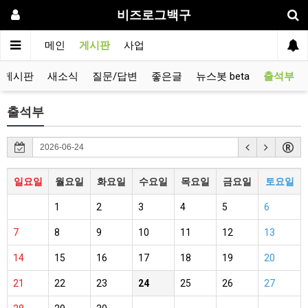
비즈로그백구
메인
게시판
사업
유게시판
새소식
질문/답변
좋은글
뉴스봇 beta
출석부
출석부
일요일
월요일
화요일
수요일
목요일
금요일
토요일
1
2
3
4
5
6
7
8
9
10
11
12
13
14
15
16
17
18
19
20
21
22
23
24
25
26
27