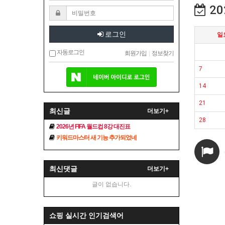
20
로그인
일
자동로그인
회원가입
|
정보찾기
7
14
21
최신글
더보기+
28
2026년 FIFA 월드컵 8강 대진표
키워드마스터 새 기능 추가되었네
최신댓글
더보기+
글이 없습니다.
쇼핑 실시간 인기검색어