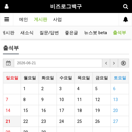
비즈로그백구
메인
게시판
사업
유게시판
새소식
질문/답변
좋은글
뉴스봇 beta
출석부
출석부
일요일
월요일
화요일
수요일
목요일
금요일
토요일
1
2
3
4
5
6
7
8
9
10
11
12
13
14
15
16
17
18
19
20
21
22
23
24
25
26
27