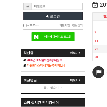
20
로그인
일
자동로그인
회원가입
|
정보찾기
7
14
21
최신글
더보기+
28
2026년 FIFA 월드컵 8강 대진표
키워드마스터 새 기능 추가되었네
최신댓글
더보기+
글이 없습니다.
쇼핑 실시간 인기검색어