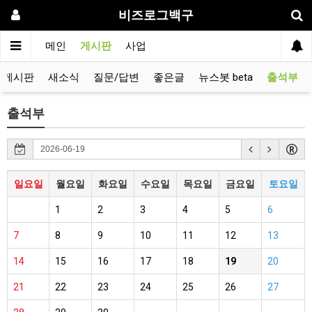
비즈로그백구
메인
게시판
사업
유게시판
새소식
질문/답변
좋은글
뉴스봇 beta
출석부
출석부
일요일
월요일
화요일
수요일
목요일
금요일
토요일
1
2
3
4
5
6
7
8
9
10
11
12
13
14
15
16
17
18
19
20
21
22
23
24
25
26
27