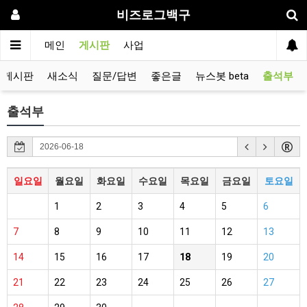
비즈로그백구
메인
게시판
사업
유게시판
새소식
질문/답변
좋은글
뉴스봇 beta
출석부
출석부
일요일
월요일
화요일
수요일
목요일
금요일
토요일
1
2
3
4
5
6
7
8
9
10
11
12
13
14
15
16
17
18
19
20
21
22
23
24
25
26
27