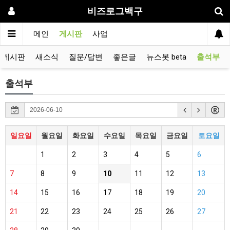
비즈로그백구
메인
게시판
사업
유게시판
새소식
질문/답변
좋은글
뉴스봇 beta
출석부
출석부
일요일
월요일
화요일
수요일
목요일
금요일
토요일
1
2
3
4
5
6
7
8
9
10
11
12
13
14
15
16
17
18
19
20
21
22
23
24
25
26
27