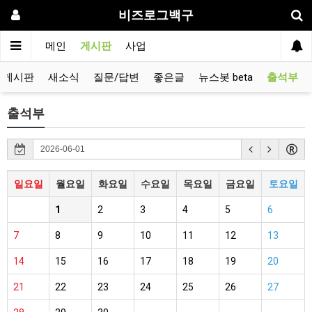
비즈로그백구
메인
게시판
사업
유게시판
새소식
질문/답변
좋은글
뉴스봇 beta
출석부
출석부
일요일
월요일
화요일
수요일
목요일
금요일
토요일
1
2
3
4
5
6
7
8
9
10
11
12
13
14
15
16
17
18
19
20
21
22
23
24
25
26
27