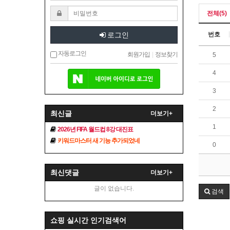
전체(5)
로그인
번호
자동로그인
회원가입
|
정보찾기
5
4
3
2
최신글
더보기+
1
2026년 FIFA 월드컵 8강 대진표
키워드마스터 새 기능 추가되었네
0
최신댓글
더보기+
글이 없습니다.
검색
쇼핑 실시간 인기검색어