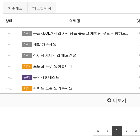
해주세요
해드립니다
상태
의뢰명
마감
공급사/OEM사입 사장님들 블로그 체험단 무료 진행해드립니다 !
마감
마감
제발 해주세요
마감
마감
상세페이지 작업 해드려요
마감
마감
포토샵 누끼 요청합니다.
기타
마감
공지사항테스트
공지
마감
사이트 오픈 도와주세요
기타
더보기
1