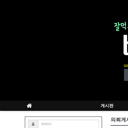
게시판
의뢰게